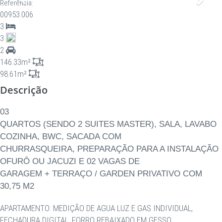
Anterior
Proxi
Referência:
00953.006
3
3
2
146.33m²
98.61m²
Descrição
03
QUARTOS (SENDO 2 SUITES MASTER), SALA, LAVABO
COZINHA, BWC, SACADA COM
CHURRASQUEIRA, PREPARAÇÃO PARA A INSTALAÇÃO
OFURÔ OU JACUZI E 02 VAGAS DE
GARAGEM + TERRAÇO / GARDEN PRIVATIVO COM
30,75 M2
APARTAMENTO: MEDIÇÃO DE AGUA LUZ E GAS INDIVIDUAL,
FECHADURA DIGITAL, FORRO REBAIXADO EM GESSO,