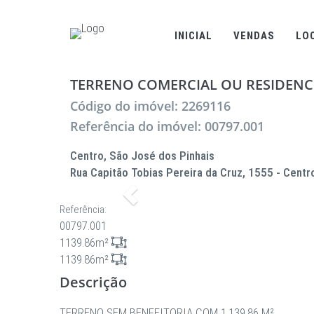
INICIAL
VENDAS
LO
TERRENO COMERCIAL OU RESIDENCI
Código do imóvel: 2269116
Referência do imóvel: 00797.001
Centro, São José dos Pinhais
Rua Capitão Tobias Pereira da Cruz, 1555 - Centr
Anterior
Referência:
00797.001
1139.86m²
1139.86m²
Descrição
TERRENO SEM BENFEITORIA COM 1.139,86 M²