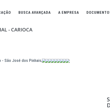
CAÇÃO
BUSCA AVANÇADA
A EMPRESA
DOCUMENTO
AL - CARIOCA
o - São José dos Pinhais/PR
S
D