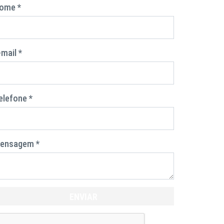
ome *
-mail *
elefone *
ensagem *
ENVIAR