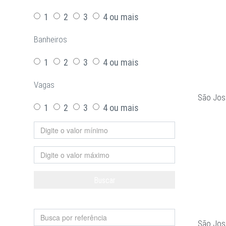
1
2
3
4 ou mais
Banheiros
1
2
3
4 ou mais
Vagas
São Jos
1
2
3
4 ou mais
Buscar
Limpar
São Jos