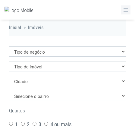
Inicial
>
Imóveis
Filtrar imóveis
Quartos
1
2
3
4 ou mais