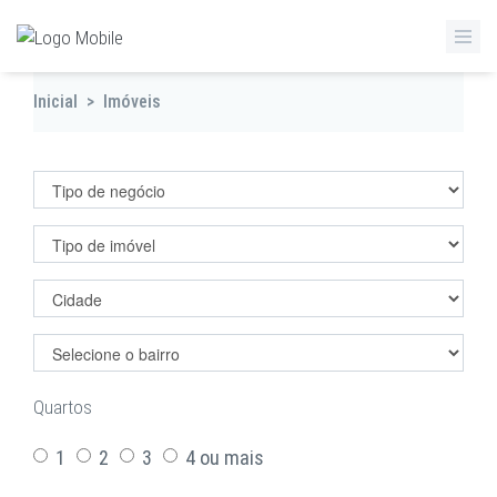
Inicial
>
Imóveis
Filtrar imóveis
Quartos
1
2
3
4 ou mais