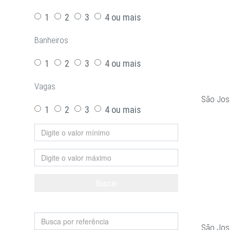
1
2
3
4 ou mais
Banheiros
1
2
3
4 ou mais
Vagas
São Jos
1
2
3
4 ou mais
Buscar
Limpar
São Jos