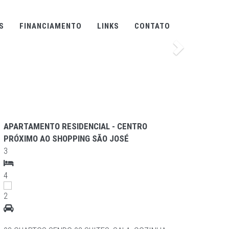
S
FINANCIAMENTO
LINKS
CONTATO
Proximo
APARTAMENTO RESIDENCIAL - CENTRO
APAR
PRÓXIMO AO SHOPPING SÃO JOSÉ
CENT
3
3
4
3
2
2