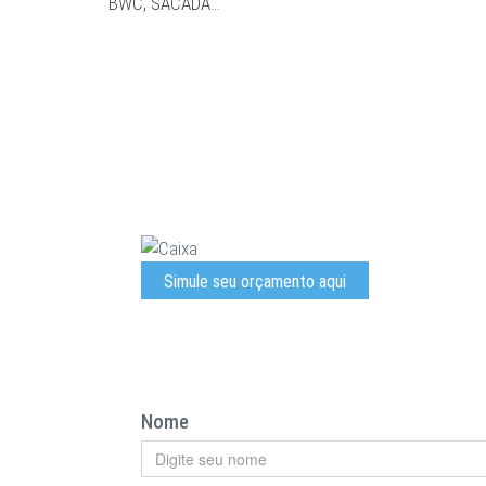
HA,
BWC, SACADA…
Simule seu orçamento aqui
Nome