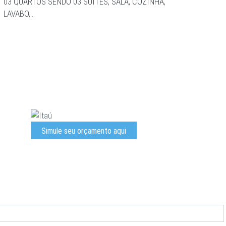
03 QUARTOS SENDO 03 SUITES, SALA, COZINHA,
03 QU
LAVABO,…
LAVA
Simule seu orçamento aqui